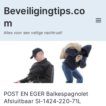
Ga
Beveiligingtips.co
naar
de
m
inhoud
Alles voor een veilige nachtrust!
POST EN EGER Balkespagnolet
Afsluitbaar SI-1424-220-71L