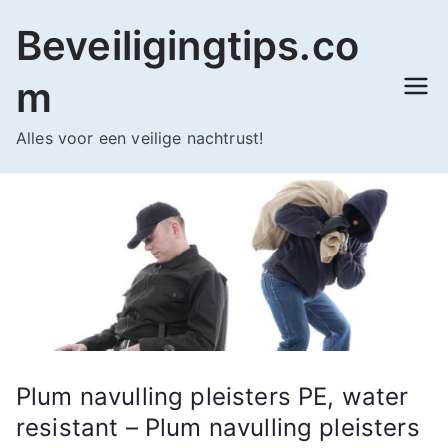
Ga
Beveiligingtips.co
naar
de
m
inhoud
Alles voor een veilige nachtrust!
Plum navulling pleisters PE, water
resistant – Plum navulling pleisters