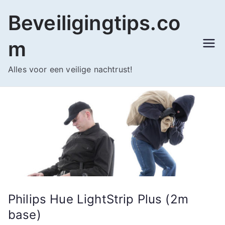
Ga
Beveiligingtips.co
naar
de
m
inhoud
Alles voor een veilige nachtrust!
Philips Hue LightStrip Plus (2m
base)