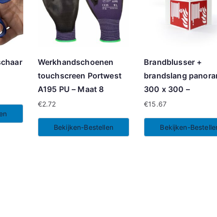
schaar
Werkhandschoenen
Brandblusser +
touchscreen Portwest
brandslang panora
A195 PU – Maat 8
300 x 300 –
€
2.72
€
15.67
len
Bekijken-Bestellen
Bekijken-Bestelle