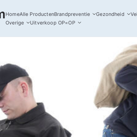
m
Home
Alle Producten
Brandpreventie
Gezondheid
Ve
Overige
Uitverkoop OP=OP