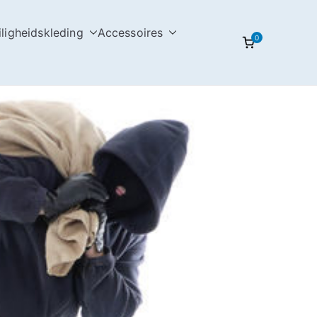
iligheidskleding
Accessoires
0