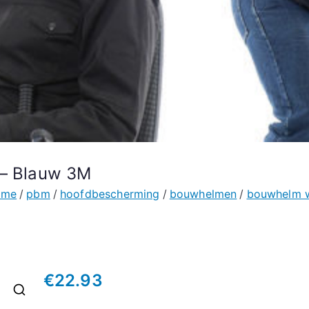
 – Blauw 3M
ome
pbm
hoofdbescherming
bouwhelmen
bouwhelm w
€
22.93