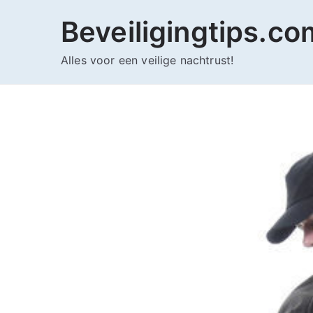
Ga
Beveiligingtips.co
naar
de
Alles voor een veilige nachtrust!
inhoud