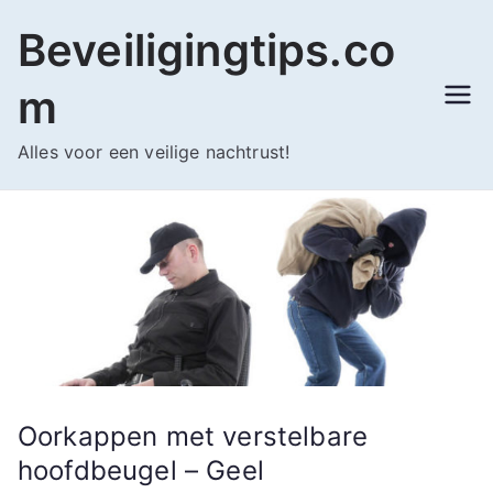
Ga
Beveiligingtips.co
naar
de
m
inhoud
Alles voor een veilige nachtrust!
Oorkappen met verstelbare
hoofdbeugel – Geel