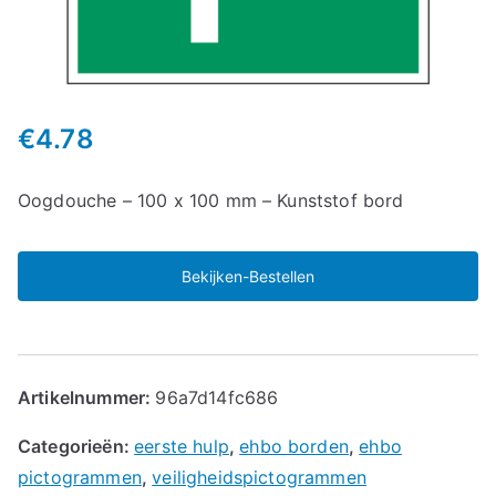
€
4.78
Oogdouche – 100 x 100 mm – Kunststof bord
Bekijken-Bestellen
Artikelnummer:
96a7d14fc686
Categorieën:
eerste hulp
,
ehbo borden
,
ehbo
pictogrammen
,
veiligheidspictogrammen