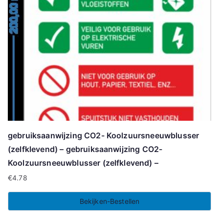
gebruiksaanwijzing CO2- Koolzuursneeuwblusser
(zelfklevend) – gebruiksaanwijzing CO2-
Koolzuursneeuwblusser (zelfklevend) –
€
4.78
Bekijken-Bestellen