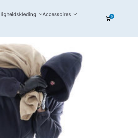
iligheidskleding
Accessoires
0