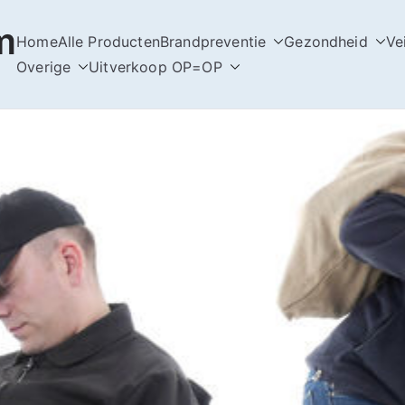
m
Home
Alle Producten
Brandpreventie
Gezondheid
Ve
Overige
Uitverkoop OP=OP