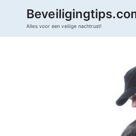
Ga
Beveiligingtips.co
naar
de
Alles voor een veilige nachtrust!
inhoud