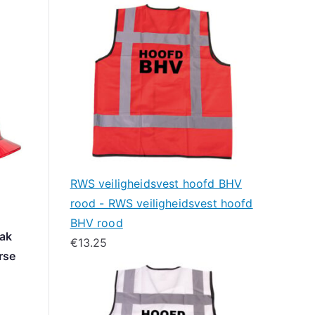
RWS veiligheidsvest hoofd BHV
rood - RWS veiligheidsvest hoofd
BHV rood
eak
€
13.25
rse