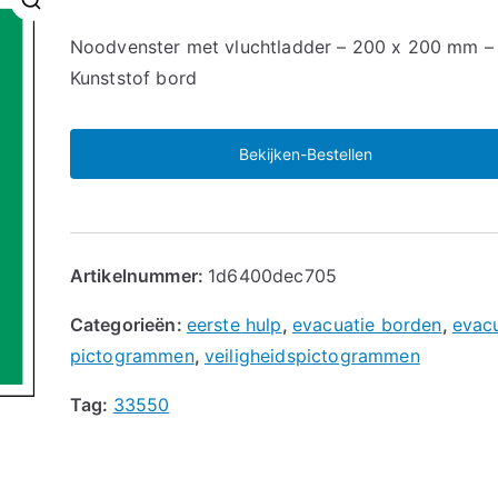
🔍
Noodvenster met vluchtladder – 200 x 200 mm –
Kunststof bord
Bekijken-Bestellen
Artikelnummer:
1d6400dec705
Categorieën:
eerste hulp
,
evacuatie borden
,
evac
pictogrammen
,
veiligheidspictogrammen
Tag:
33550