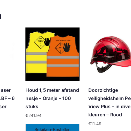
n
usser
Houd 1,5 meter afstand
Doorzichtige
ABF – 6
hesje – Oranje – 100
veiligheidshelm P
ser
stuks
View Plus – in dive
kleuren – Rood
€
241.94
€
11.49
Bekijken-Bestellen