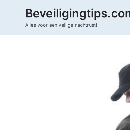
Ga
Beveiligingtips.co
naar
de
Alles voor een veilige nachtrust!
inhoud