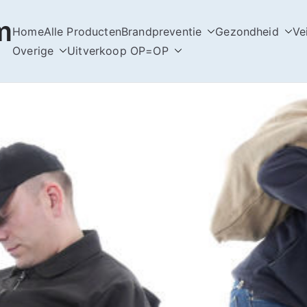
m
Home
Alle Producten
Brandpreventie
Gezondheid
Ve
Overige
Uitverkoop OP=OP