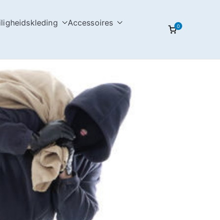
iligheidskleding
Accessoires
0