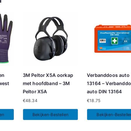
en
3M Peltor X5A oorkap
Verbanddoos auto
west
met hoofdband – 3M
13164 – Verbandd
Peltor X5A
auto DIN 13164
€
48.34
€
18.75
len
Bekijken-Bestellen
Bekijken-Bestelle