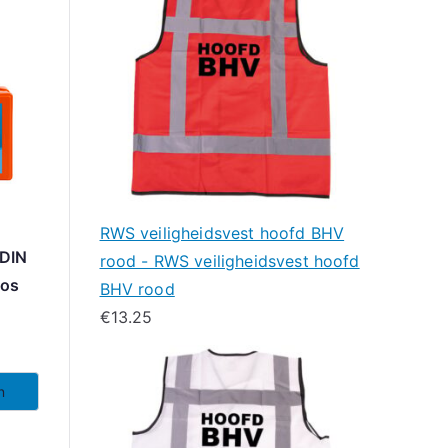
RWS veiligheidsvest hoofd BHV
 DIN
rood - RWS veiligheidsvest hoofd
oos
BHV rood
€
13.25
n