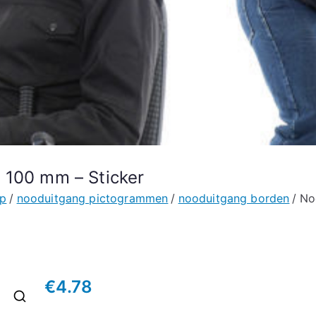
 100 mm – Sticker
lp
nooduitgang pictogrammen
nooduitgang borden
No
€
4.78