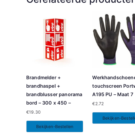
Brandmelder +
Werkhandschoen
brandhaspel +
touchscreen Port
brandblusser panorama
A195 PU – Maat 7
bord – 300 x 450 –
€
2.72
€
19.30
Bekijken-Bestel
Bekijken-Bestellen