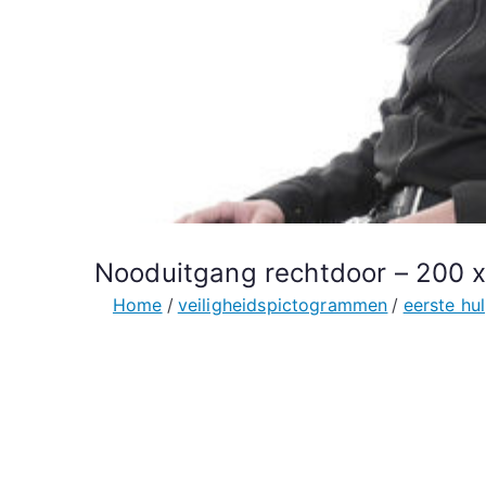
Nooduitgang rechtdoor – 200 x
Home
veiligheidspictogrammen
eerste hu