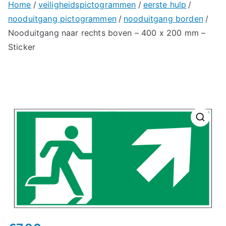
Home
veiligheidspictogrammen
eerste hulp
nooduitgang pictogrammen
nooduitgang borden
Nooduitgang naar rechts boven – 400 x 200 mm –
Sticker
🔍