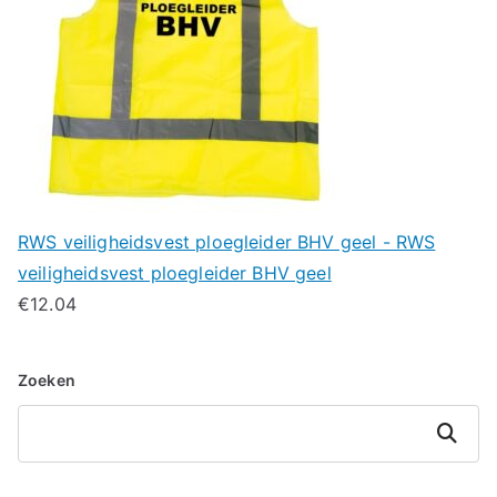
RWS veiligheidsvest ploegleider BHV geel - RWS
veiligheidsvest ploegleider BHV geel
€
12.04
Zoeken
Zoeken