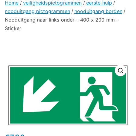
Home
veiligheidspictogrammen
eerste hulp
nooduitgang pictogrammen
nooduitgang borden
Nooduitgang naar links onder – 400 x 200 mm –
Sticker
🔍