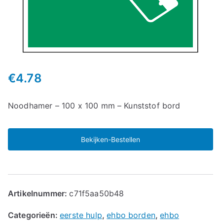
€
4.78
Noodhamer – 100 x 100 mm – Kunststof bord
Bekijken-Bestellen
Artikelnummer:
c71f5aa50b48
Categorieën:
eerste hulp
,
ehbo borden
,
ehbo