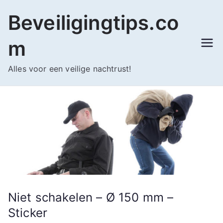
Ga
Beveiligingtips.co
naar
de
m
inhoud
Alles voor een veilige nachtrust!
Niet schakelen – Ø 150 mm –
Sticker