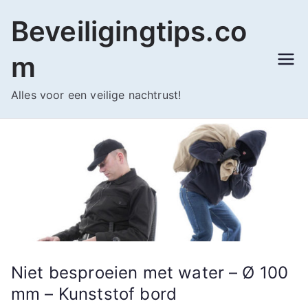
Ga
Beveiligingtips.co
naar
de
m
inhoud
Alles voor een veilige nachtrust!
Niet besproeien met water – Ø 100
mm – Kunststof bord