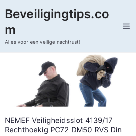
Ga
Beveiligingtips.co
naar
de
m
inhoud
Alles voor een veilige nachtrust!
NEMEF Veiligheidsslot 4139/17
Rechthoekig PC72 DM50 RVS Din