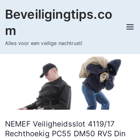
Ga
Beveiligingtips.co
naar
de
m
inhoud
Alles voor een veilige nachtrust!
NEMEF Veiligheidsslot 4119/17
Rechthoekig PC55 DM50 RVS Din