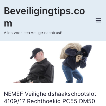
Ga
Beveiligingtips.co
naar
de
m
inhoud
Alles voor een veilige nachtrust!
NEMEF Veiligheidshaakschootslot
4109/17 Rechthoekig PC55 DM50