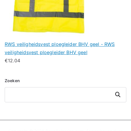
RWS veiligheidsvest ploegleider BHV geel - RWS
veiligheidsvest ploegleider BHV geel
€
12.04
Zoeken
Zoeken
Copyright © 2026
Beveiligingtips.com
. Aangedreven door