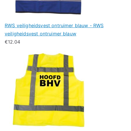
RWS veiligheidsvest ontruimer blauw - RWS
veiligheidsvest ontruimer blauw
€
12.04