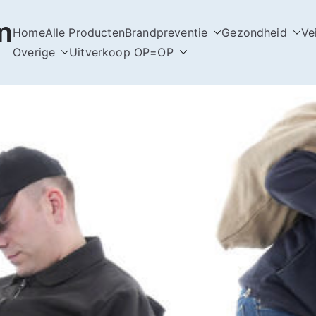
m
Home
Alle Producten
Brandpreventie
Gezondheid
Ve
Overige
Uitverkoop OP=OP