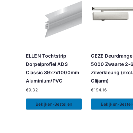
ELLEN Tochtstrip
GEZE Deurdrange
Dorpelprofiel ADS
5000 Zwaarte 2-
Classic 39x7x1000mm
Zilverkleurig (excl
Aluminium/PVC
Glijarm)
€
9.32
€
194.16
Bekijken-Bestellen
Bekijken-Bestel