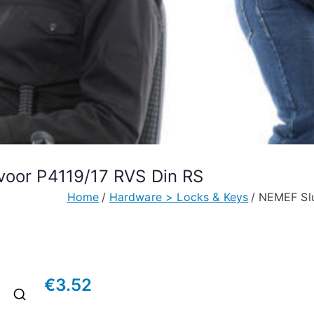
voor P4119/17 RVS Din RS
Home
Hardware > Locks & Keys
NEMEF Slu
€
3.52