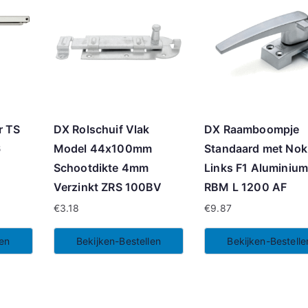
r TS
DX Rolschuif Vlak
DX Raamboompje
6
Model 44x100mm
Standaard met Nok
.
Schootdikte 4mm
Links F1 Aluminiu
Verzinkt ZRS 100BV
RBM L 1200 AF
€
3.18
€
9.87
len
Bekijken-Bestellen
Bekijken-Bestelle