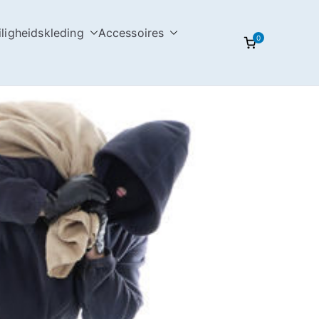
iligheidskleding
Accessoires
0