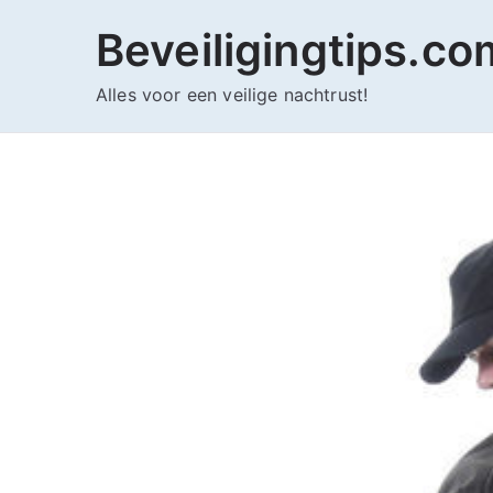
Ga
Beveiligingtips.co
naar
de
Alles voor een veilige nachtrust!
inhoud