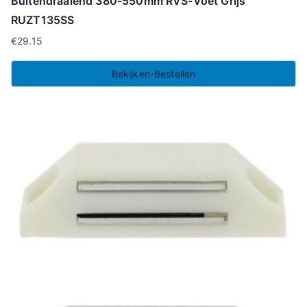
Buitendraaiend 380-550mm RVS-Voet Grijs
RUZT135SS
€
29.15
Bekijken-Bestellen