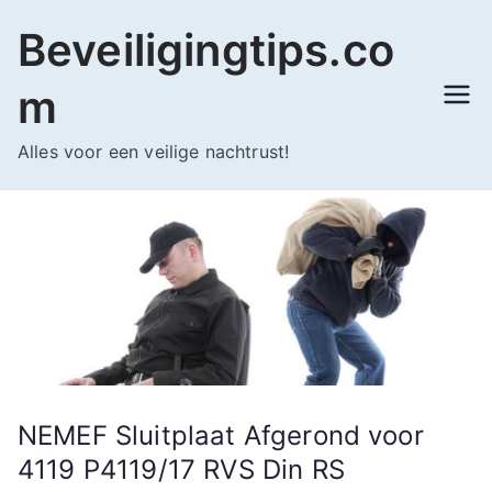
Ga
Beveiligingtips.co
naar
de
m
inhoud
Alles voor een veilige nachtrust!
NEMEF Sluitplaat Afgerond voor
4119 P4119/17 RVS Din RS