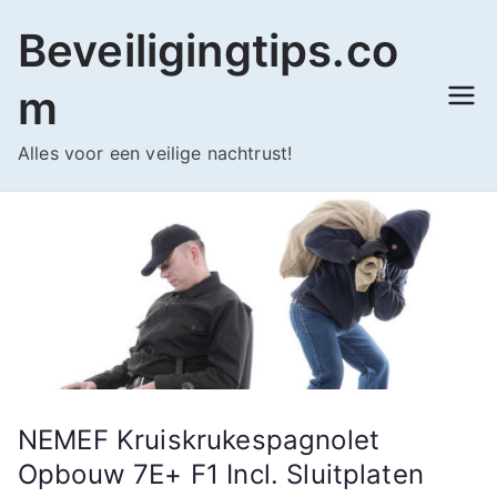
Ga
Beveiligingtips.co
naar
de
m
inhoud
Alles voor een veilige nachtrust!
NEMEF Kruiskrukespagnolet
Opbouw 7E+ F1 Incl. Sluitplaten