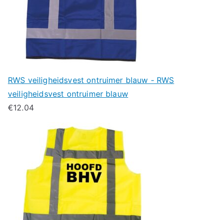
RWS veiligheidsvest ontruimer blauw - RWS
veiligheidsvest ontruimer blauw
€
12.04