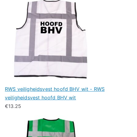
RWS veiligheidsvest hoofd BHV wit - RWS
veiligheidsvest hoofd BHV wit
€
13.25