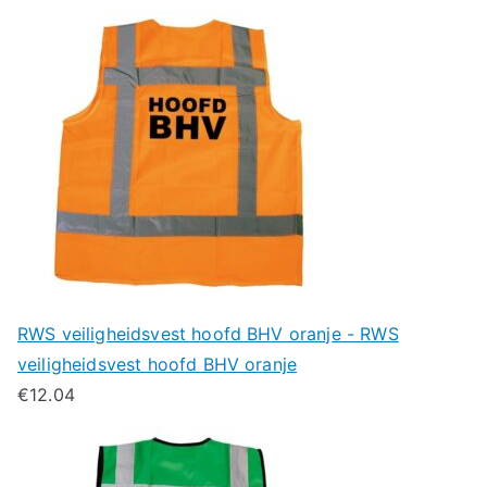
RWS veiligheidsvest hoofd BHV oranje - RWS
veiligheidsvest hoofd BHV oranje
€
12.04