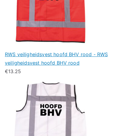
RWS veiligheidsvest hoofd BHV rood - RWS
veiligheidsvest hoofd BHV rood
€
13.25