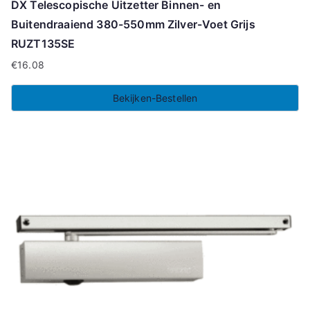
DX Telescopische Uitzetter Binnen- en
Buitendraaiend 380-550mm Zilver-Voet Grijs
RUZT135SE
€
16.08
Bekijken-Bestellen