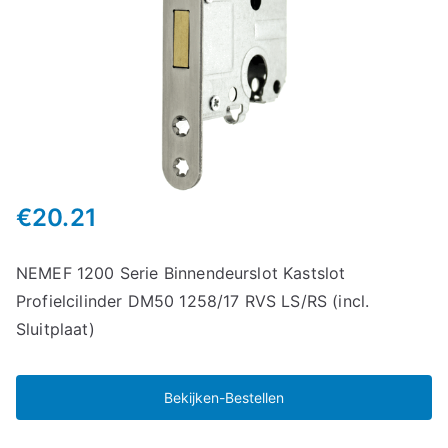
€
20.21
NEMEF 1200 Serie Binnendeurslot Kastslot
Profielcilinder DM50 1258/17 RVS LS/RS (incl.
Sluitplaat)
Bekijken-Bestellen