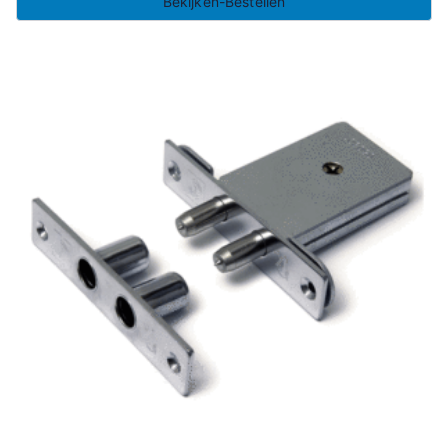
Bekijken-Bestellen