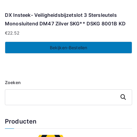
DX Insteek- Veiligheidsbijzetslot 3 Stersleutels
Monosluitend DM47 Zilver SKG** DSKG 8001B KD
€
22.52
Bekijken-Bestellen
Zoeken
Zoeken
Producten