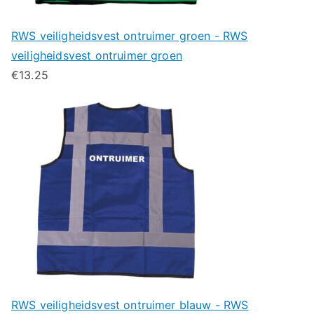
RWS veiligheidsvest ontruimer groen - RWS
veiligheidsvest ontruimer groen
€
13.25
RWS veiligheidsvest ontruimer blauw - RWS