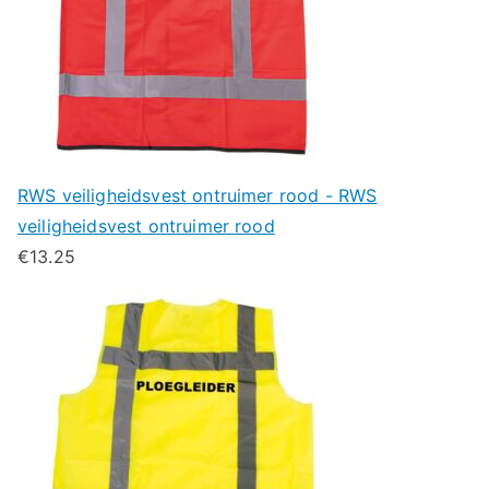
RWS veiligheidsvest ontruimer rood - RWS
veiligheidsvest ontruimer rood
€
13.25