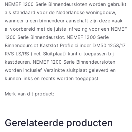
NEMEF 1200 Serie Binnendeursloten worden gebruikt
als standaard voor de Nederlandse woningbouw,
wanneer u een binnendeur aanschaft zijn deze vaak
al voorbereid met de juiste infrezing voor een NEMEF
1200 Serie Binnendeurslot. NEMEF 1200 Serie
Binnendeurslot Kastslot Profielcilinder DM50 1258/17
RVS LS/RS (incl. Sluitplaat) kunt u toepassen bij
kastdeuren. NEMEF 1200 Serie Binnendeursloten
worden inclusief Verzinkte sluitplaat geleverd en
kunnen links en rechts worden toegepast.
Merk van dit product:
Gerelateerde producten