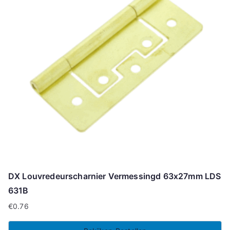
DX Louvredeurscharnier Vermessingd 63x27mm LDS
631B
€
0.76