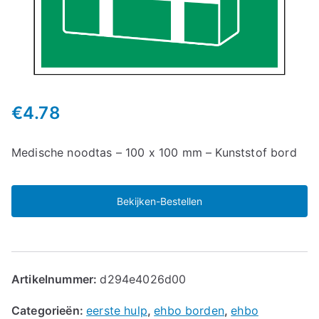
€
4.78
Medische noodtas – 100 x 100 mm – Kunststof bord
Bekijken-Bestellen
Artikelnummer:
d294e4026d00
Categorieën:
eerste hulp
,
ehbo borden
,
ehbo