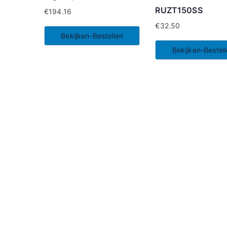
RUZT150SS
€
194.16
€
32.50
Bekijken-Bestellen
Bekijken-Bestel