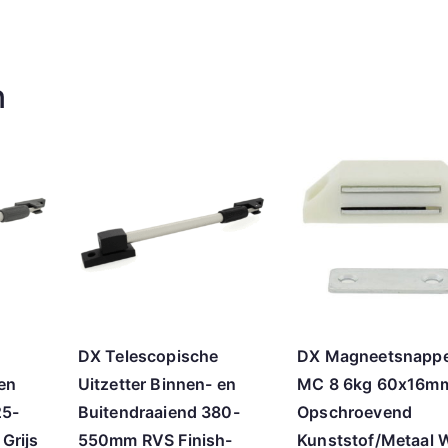
n
DX Telescopische
DX Magneetsnapp
 en
Uitzetter Binnen- en
MC 8 6kg 60x16m
25-
Buitendraaiend 380-
Opschroevend
Grijs
550mm RVS Finish-
Kunststof/Metaal W