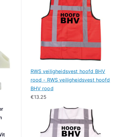
RWS veiligheidsvest hoofd BHV
rood - RWS veiligheidsvest hoofd
BHV rood
€
13.25
er
m
it