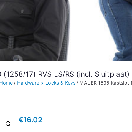
1258/17) RVS LS/RS (incl. Sluitplaat)
Home
Hardware > Locks & Keys
MAUER 1535 Kastslot P
€
16.02