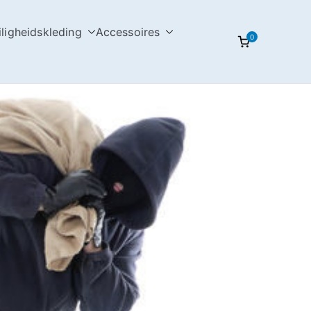
iligheidskleding
Accessoires
0