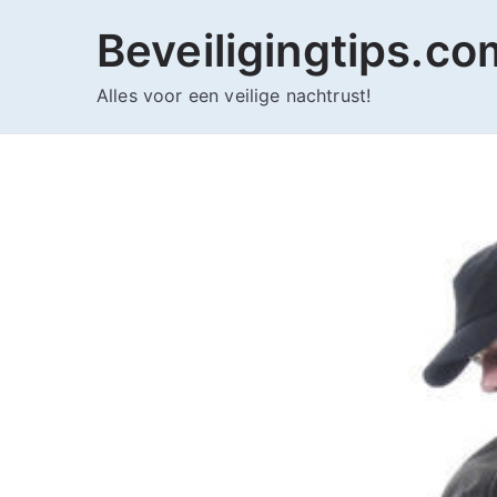
Ga
Beveiligingtips.co
naar
de
Alles voor een veilige nachtrust!
inhoud