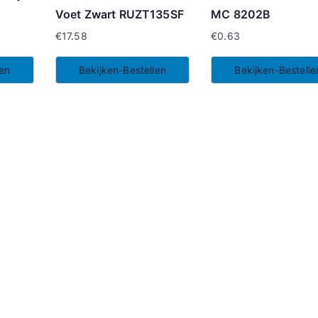
Voet Zwart RUZT135SF
MC 8202B
€
17.58
€
0.63
len
Bekijken-Bestellen
Bekijken-Bestelle