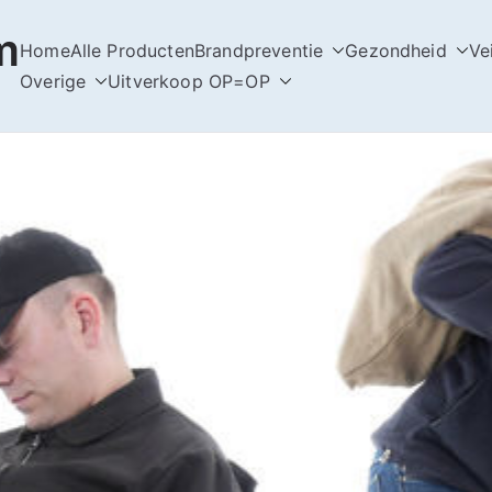
m
Home
Alle Producten
Brandpreventie
Gezondheid
Ve
Overige
Uitverkoop OP=OP