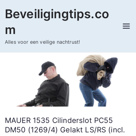
Ga
Beveiligingtips.co
naar
de
m
inhoud
Alles voor een veilige nachtrust!
MAUER 1535 Cilinderslot PC55
DM50 (1269/4) Gelakt LS/RS (incl.