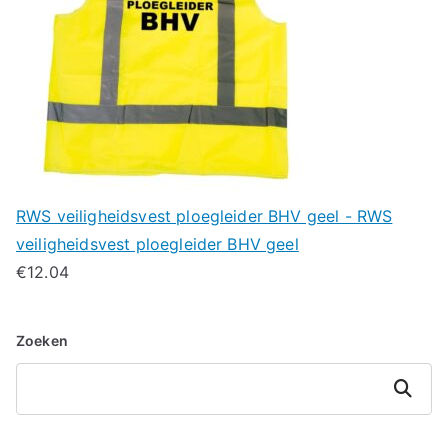
RWS veiligheidsvest ploegleider BHV geel - RWS
veiligheidsvest ploegleider BHV geel
€
12.04
Zoeken
Zoeken