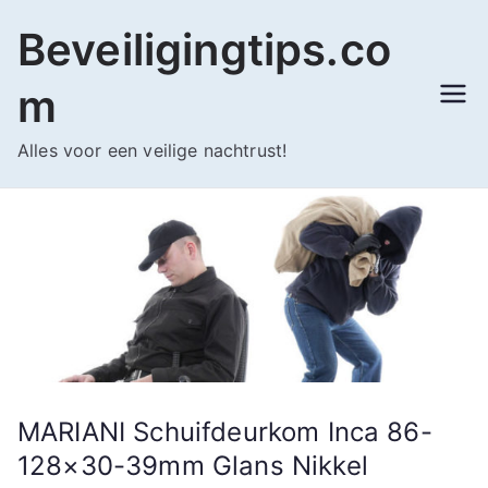
Ga
Beveiligingtips.co
naar
de
m
inhoud
Alles voor een veilige nachtrust!
MARIANI Schuifdeurkom Inca 86-
128×30-39mm Glans Nikkel