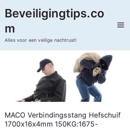
Ga
Beveiligingtips.co
naar
de
m
inhoud
Alles voor een veilige nachtrust!
MACO Verbindingsstang Hefschuif
1700x16x4mm 150KG:1675-