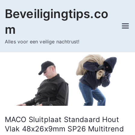
Ga
Beveiligingtips.co
naar
de
m
inhoud
Alles voor een veilige nachtrust!
MACO Sluitplaat Standaard Hout
Vlak 48x26x9mm SP26 Multitrend