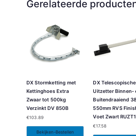
Gerelateerde producte
DX Stormketting met
DX Telescopische
Kettinghoes Extra
Uitzetter Binnen-
Zwaar tot 500kg
Buitendraaiend 3
Verzinkt DV 850B
550mm RVS Finis
Voet Zwart RUZT
€
103.89
€
17.58
Bekijken-Bestellen