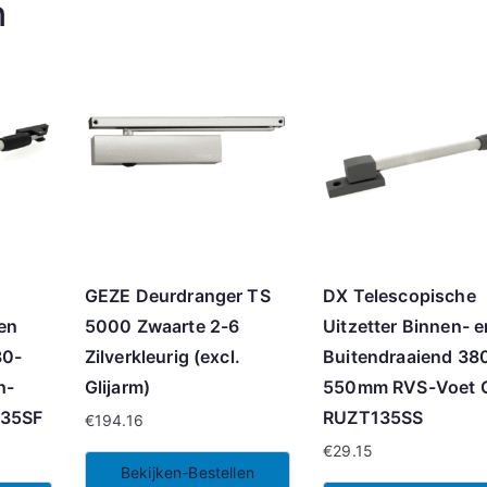
n
GEZE Deurdranger TS
DX Telescopische
 en
5000 Zwaarte 2-6
Uitzetter Binnen- e
80-
Zilverkleurig (excl.
Buitendraaiend 38
h-
Glijarm)
550mm RVS-Voet G
135SF
RUZT135SS
€
194.16
€
29.15
Bekijken-Bestellen