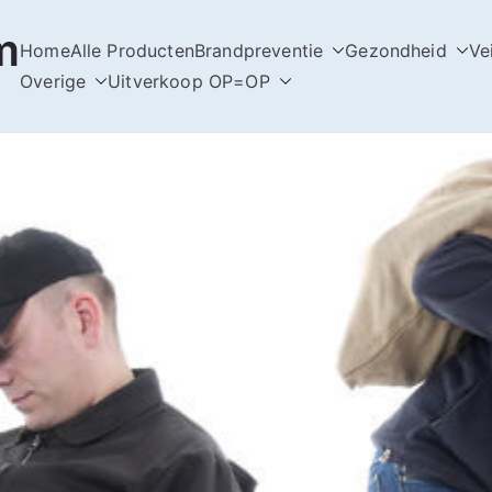
m
Home
Alle Producten
Brandpreventie
Gezondheid
Ve
Overige
Uitverkoop OP=OP