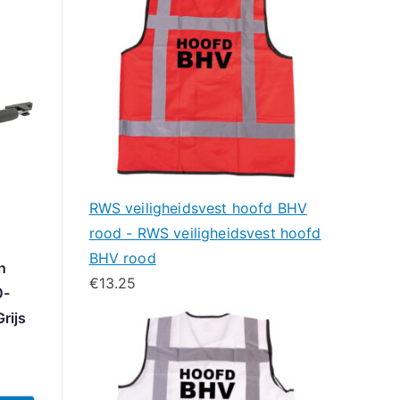
RWS veiligheidsvest hoofd BHV
rood - RWS veiligheidsvest hoofd
BHV rood
n
€
13.25
0-
rijs