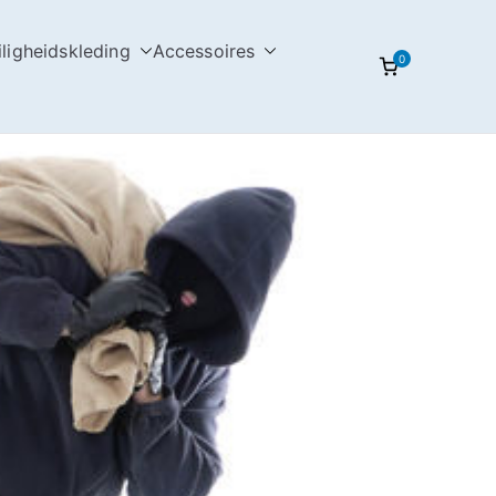
iligheidskleding
Accessoires
0