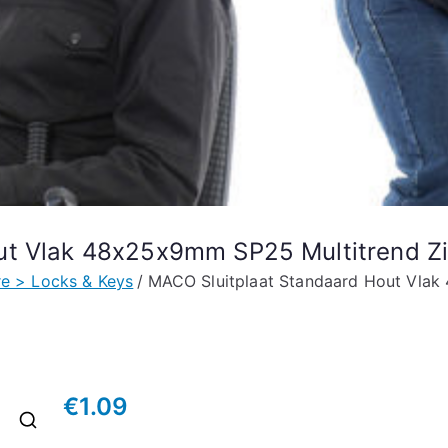
ut Vlak 48x25x9mm SP25 Multitrend Zi
e > Locks & Keys
MACO Sluitplaat Standaard Hout Vlak
€
1.09