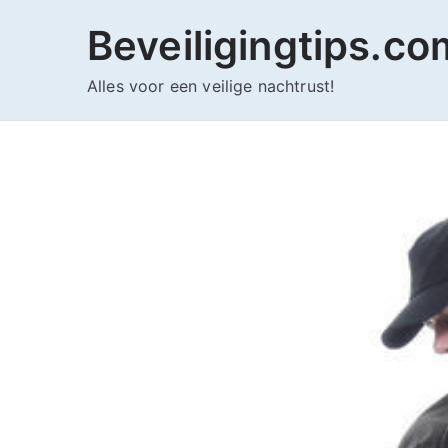
Ga
Beveiligingtips.co
naar
de
Alles voor een veilige nachtrust!
inhoud