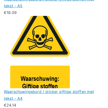
tekst - A5
€
18.09
Waarschuwingsbord / sticker giftige stoffen met
tekst - A4
€
24.14