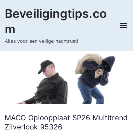
Ga
Beveiligingtips.co
naar
de
m
inhoud
Alles voor een veilige nachtrust!
MACO Oploopplaat SP26 Multitrend
Zilverlook 95326