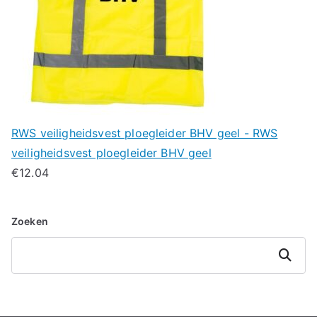
RWS veiligheidsvest ploegleider BHV geel - RWS
veiligheidsvest ploegleider BHV geel
€
12.04
Zoeken
Zoeken