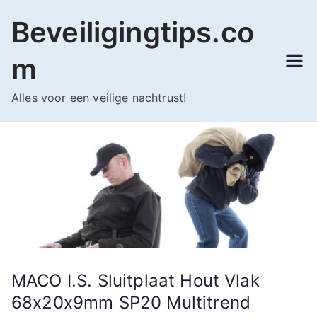
Ga
Beveiligingtips.co
naar
de
m
inhoud
Alles voor een veilige nachtrust!
MACO I.S. Sluitplaat Hout Vlak
68x20x9mm SP20 Multitrend