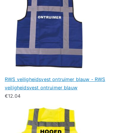
RWS veiligheidsvest ontruimer blauw - RWS
veiligheidsvest ontruimer blauw
€
12.04