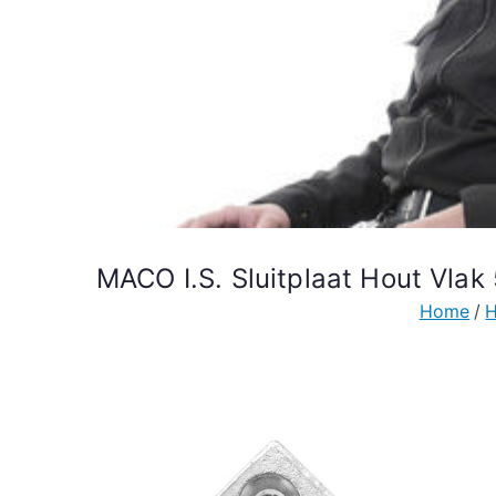
MACO I.S. Sluitplaat Hout Vla
Home
H