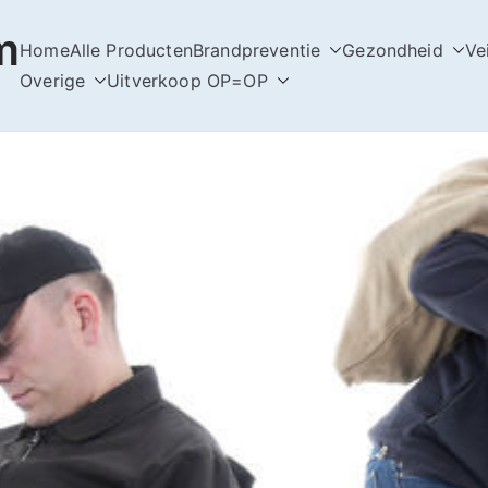
m
Home
Alle Producten
Brandpreventie
Gezondheid
Ve
Overige
Uitverkoop OP=OP