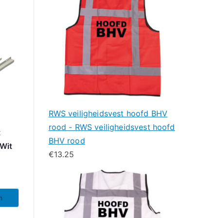
RWS veiligheidsvest hoofd BHV
rood - RWS veiligheidsvest hoofd
t
BHV rood
Wit
€
13.25
n