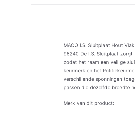
MACO I.S. Sluitplaat Hout Vl
96240 De I.S. Sluitplaat zorgt
zodat het raam een veilige slu
keurmerk en het Politiekeurmerk
verschillende sponningen toege
passen die dezelfde breedte he
Merk van dit product: