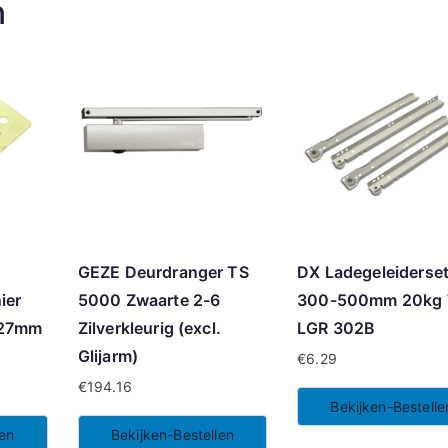
n
GEZE Deurdranger TS
DX Ladegeleiderse
ier
5000 Zwaarte 2-6
300-500mm 20kg 
x27mm
Zilverkleurig (excl.
LGR 302B
Glijarm)
€
6.29
€
194.16
Bekijken-Bestelle
len
Bekijken-Bestellen