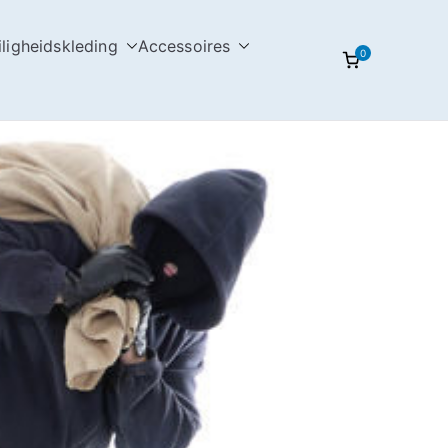
iligheidskleding
Accessoires
0