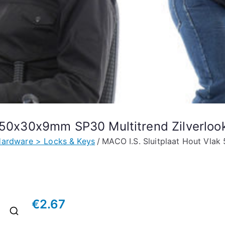
k 50x30x9mm SP30 Multitrend Zilverlo
ardware > Locks & Keys
MACO I.S. Sluitplaat Hout Vla
€
2.67