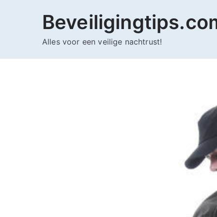
Ga
Beveiligingtips.co
naar
de
Alles voor een veilige nachtrust!
inhoud