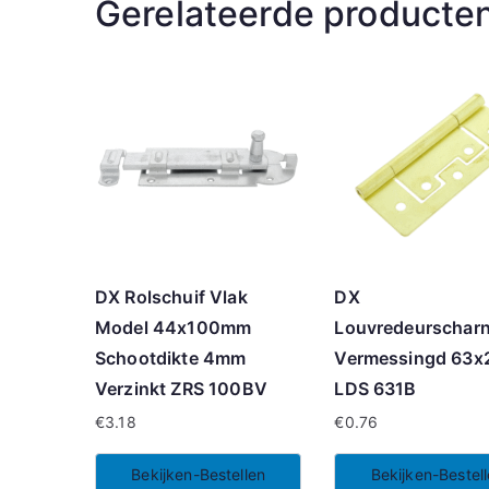
Gerelateerde producte
DX Rolschuif Vlak
DX
Model 44x100mm
Louvredeurscharn
Schootdikte 4mm
Vermessingd 63
Verzinkt ZRS 100BV
LDS 631B
€
3.18
€
0.76
Bekijken-Bestellen
Bekijken-Bestel