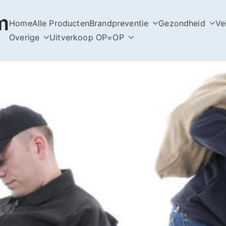
m
Home
Alle Producten
Brandpreventie
Gezondheid
Ve
Overige
Uitverkoop OP=OP