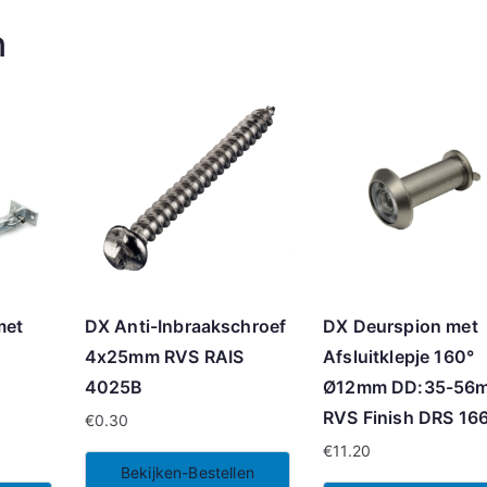
n
met
DX Anti-Inbraakschroef
DX Deurspion met
4x25mm RVS RAIS
Afsluitklepje 160°
4025B
Ø12mm DD:35-56
RVS Finish DRS 16
€
0.30
€
11.20
Bekijken-Bestellen