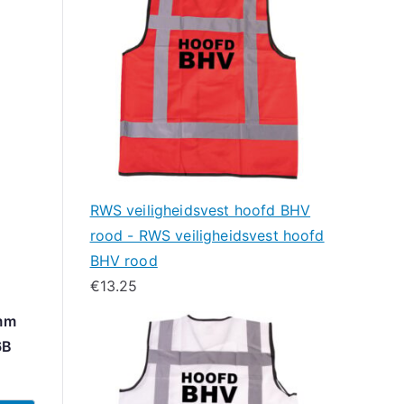
RWS veiligheidsvest hoofd BHV
rood - RWS veiligheidsvest hoofd
BHV rood
€
13.25
mm
6B