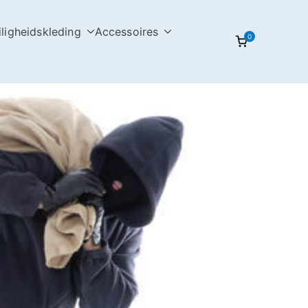
iligheidskleding
Accessoires
0