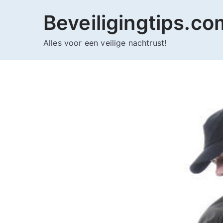
Ga
Beveiligingtips.co
naar
de
Alles voor een veilige nachtrust!
inhoud