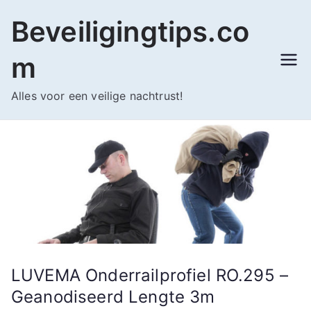
Ga
Beveiligingtips.co
naar
de
m
inhoud
Alles voor een veilige nachtrust!
LUVEMA Onderrailprofiel RO.295 –
Geanodiseerd Lengte 3m