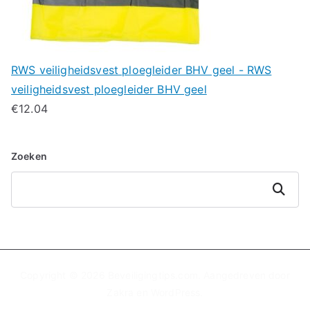
RWS veiligheidsvest ploegleider BHV geel - RWS
veiligheidsvest ploegleider BHV geel
€
12.04
Zoeken
Zoeken
Copyright © 2026
Beveiligingtips.com
. Aangedreven door
Zakra
en
WordPress
.