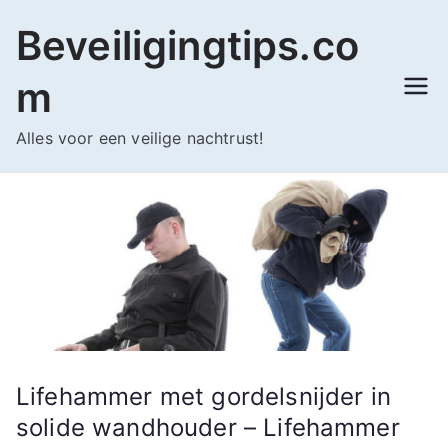
Ga
Beveiligingtips.co
naar
de
m
inhoud
Alles voor een veilige nachtrust!
Lifehammer met gordelsnijder in
solide wandhouder – Lifehammer