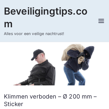
Ga
Beveiligingtips.co
naar
de
m
inhoud
Alles voor een veilige nachtrust!
Klimmen verboden – Ø 200 mm –
Sticker