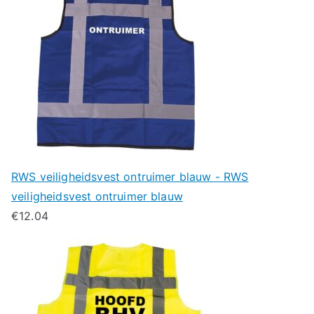
RWS veiligheidsvest ontruimer blauw - RWS
veiligheidsvest ontruimer blauw
€
12.04