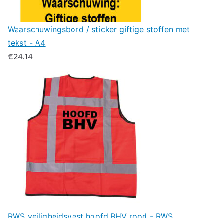
Waarschuwingsbord / sticker giftige stoffen met
tekst - A4
€
24.14
RWS veiligheidsvest hoofd BHV rood - RWS