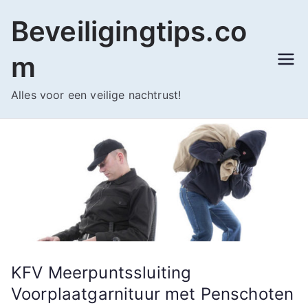
Ga
Beveiligingtips.co
naar
de
m
inhoud
Alles voor een veilige nachtrust!
KFV Meerpuntssluiting
Voorplaatgarnituur met Penschoten