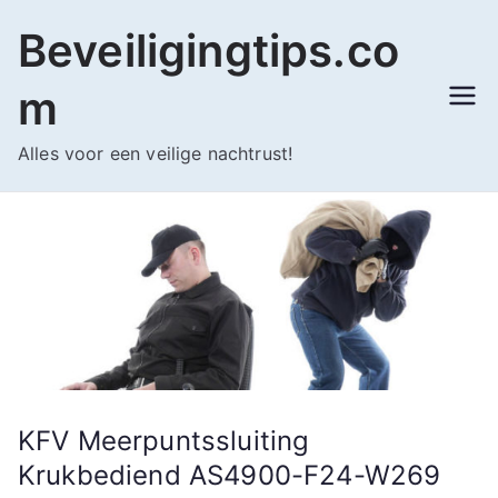
Ga
Beveiligingtips.co
naar
de
m
inhoud
Alles voor een veilige nachtrust!
KFV Meerpuntssluiting
Krukbediend AS4900-F24-W269