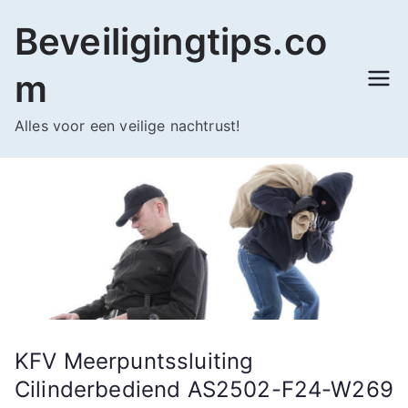
Ga
Beveiligingtips.co
naar
de
m
inhoud
Alles voor een veilige nachtrust!
KFV Meerpuntssluiting
Cilinderbediend AS2502-F24-W269