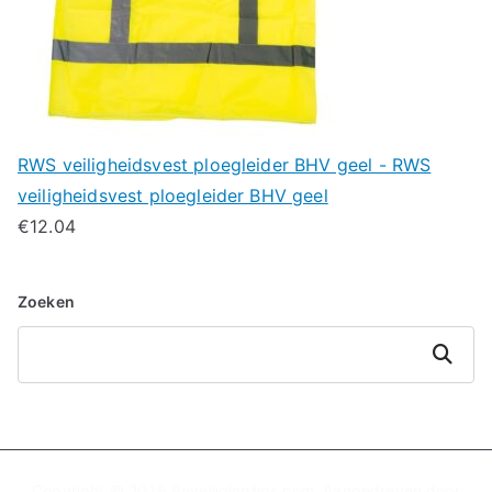
RWS veiligheidsvest ploegleider BHV geel - RWS
veiligheidsvest ploegleider BHV geel
€
12.04
Zoeken
Zoeken
Copyright © 2026
Beveiligingtips.com
. Aangedreven door