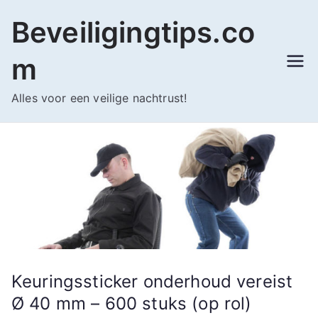
Ga
Beveiligingtips.co
naar
de
m
inhoud
Alles voor een veilige nachtrust!
Keuringssticker onderhoud vereist
Ø 40 mm – 600 stuks (op rol)