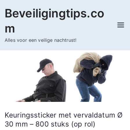
Ga
Beveiligingtips.co
naar
de
m
inhoud
Alles voor een veilige nachtrust!
Keuringssticker met vervaldatum Ø
30 mm – 800 stuks (op rol)