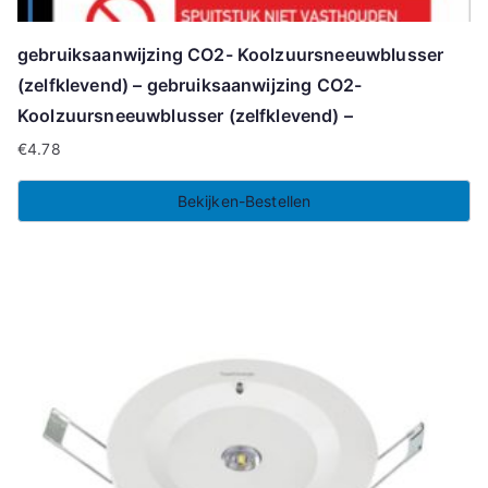
gebruiksaanwijzing CO2- Koolzuursneeuwblusser
(zelfklevend) – gebruiksaanwijzing CO2-
Koolzuursneeuwblusser (zelfklevend) –
€
4.78
Bekijken-Bestellen