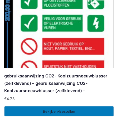
gebruiksaanwijzing CO2- Koolzuursneeuwblusser
(zelfklevend) – gebruiksaanwijzing CO2-
Koolzuursneeuwblusser (zelfklevend) –
€
4.78
Bekijken-Bestellen