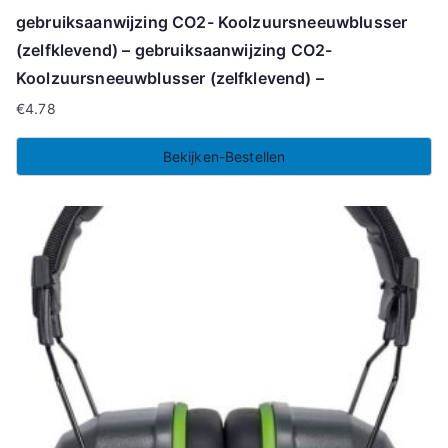
gebruiksaanwijzing CO2- Koolzuursneeuwblusser
(zelfklevend) – gebruiksaanwijzing CO2-
Koolzuursneeuwblusser (zelfklevend) –
€
4.78
Bekijken-Bestellen