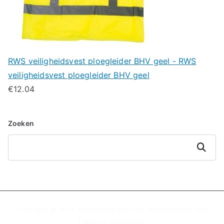
RWS veiligheidsvest ploegleider BHV geel - RWS
veiligheidsvest ploegleider BHV geel
€
12.04
Zoeken
Zoeken
Copyright © 2026
Beveiligingtips.com
. Aangedreven door
Zakra
en
WordPress
.