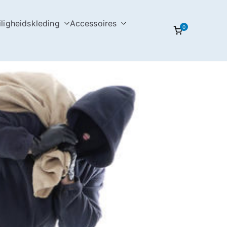
iligheidskleding
Accessoires
0