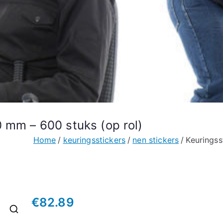
 mm – 600 stuks (op rol)
Home
keuringsstickers
nen stickers
Keuringss
€
82.89