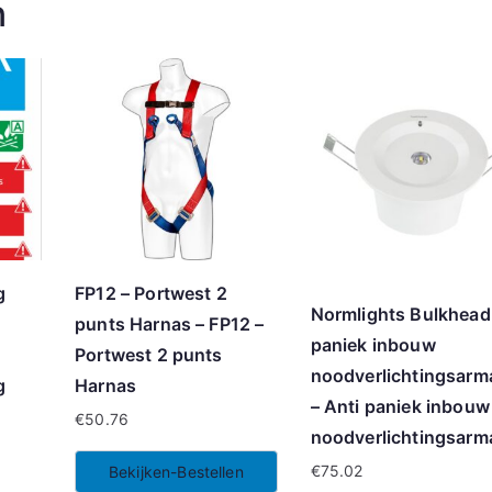
n
g
FP12 – Portwest 2
Normlights Bulkhead 
punts Harnas – FP12 –
paniek inbouw
Portwest 2 punts
noodverlichtingsarm
g
Harnas
– Anti paniek inbouw
€
50.76
noodverlichtingsarm
€
75.02
Bekijken-Bestellen