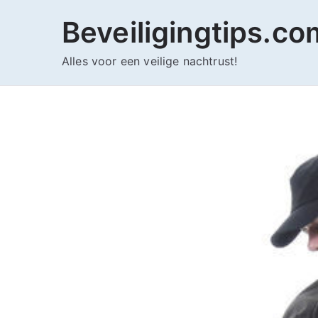
Ga
Beveiligingtips.co
naar
de
Alles voor een veilige nachtrust!
inhoud