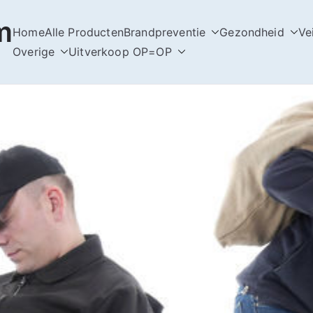
m
Home
Alle Producten
Brandpreventie
Gezondheid
Ve
Overige
Uitverkoop OP=OP