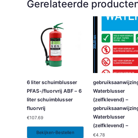
Gerelateerde producte
6 liter schuimblusser
gebruiksaanwijzin
PFAS-/fluorvrij ABF – 6
Waterblusser
liter schuimblusser
(zelfklevend) –
fluorvrij
gebruiksaanwijzin
Waterblusser
€
107.69
(zelfklevend) –
Bekijken-Bestellen
€
4.78