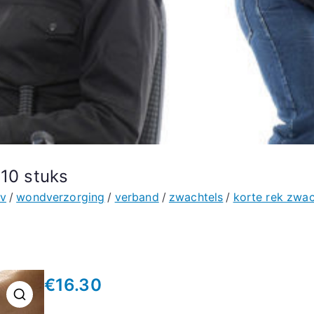
 10 stuks
v
wondverzorging
verband
zwachtels
korte rek zwac
€
16.30