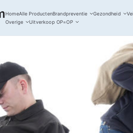
m
Home
Alle Producten
Brandpreventie
Gezondheid
Ve
Overige
Uitverkoop OP=OP