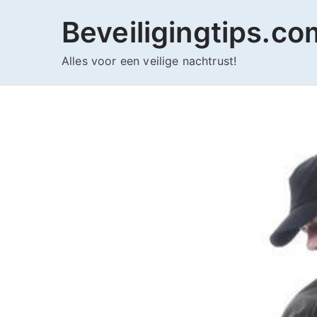
Ga
Beveiligingtips.co
naar
de
Alles voor een veilige nachtrust!
inhoud