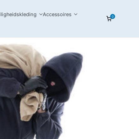
iligheidskleding
Accessoires
0